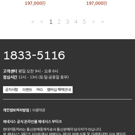
197,000
원
197,000
원
≪
＜
1
2
3
4
5
＞
≫
1833-5116
고객센터
평일 오전 9시 - 오후 6시
점심시간
12시 - 13시 (토·일·공휴일 휴무)
공지사항
이벤트
FAQ
멤버십 혜택안내
개인정보처리방침
|
이용약관
제네시스 공식 온라인몰 제네시스 부티크
현대자동차㈜는 통신판매중개자로서 통신판매의 당사자가 아닙니다.
본 제네시스 부티크 사이트에서 판매되는 제3자 판매 상품 및 거래에 대한 모든 책임은