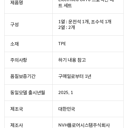
제품명
트 세트
1열 : 운전석 1개, 조수석 1개
구성
2열 : 2개
소재
TPE
주의사항
하기 내용 참고
품질보증기간
구매일로부터 1년
동일모델 출시년월
2025. 1
제조국
대한민국
제조사
NVH플로어시스템주식회사