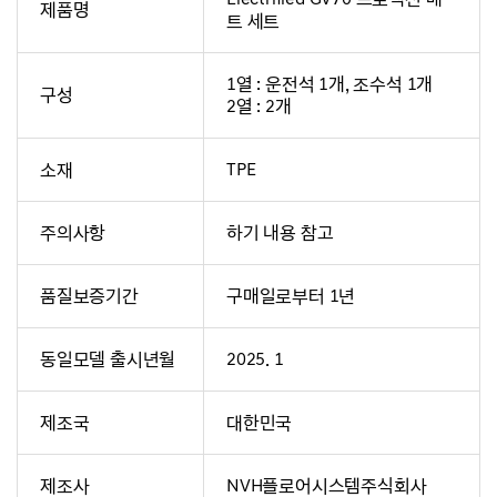
제품명
트 세트
1열 : 운전석 1개, 조수석 1개
구성
2열 : 2개
소재
TPE
주의사항
하기 내용 참고
품질보증기간
구매일로부터 1년
동일모델 출시년월
2025. 1
제조국
대한민국
제조사
NVH플로어시스템주식회사