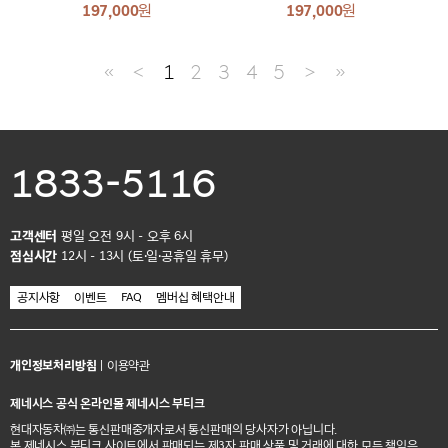
197,000
원
197,000
원
≪
＜
1
2
3
4
5
＞
≫
1833-5116
고객센터
평일 오전 9시 - 오후 6시
점심시간
12시 - 13시 (토·일·공휴일 휴무)
공지사항
이벤트
FAQ
멤버십 혜택안내
개인정보처리방침
|
이용약관
제네시스 공식 온라인몰 제네시스 부티크
현대자동차㈜는 통신판매중개자로서 통신판매의 당사자가 아닙니다.
본 제네시스 부티크 사이트에서 판매되는 제3자 판매 상품 및 거래에 대한 모든 책임은