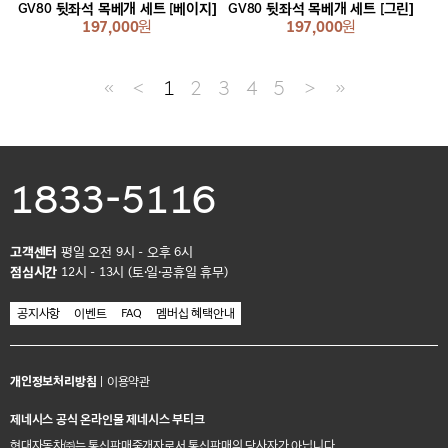
GV80 뒷좌석 목베개 세트 [베이지]
GV80 뒷좌석 목베개 세트 [그린]
197,000
원
197,000
원
≪
＜
1
2
3
4
5
＞
≫
1833-5116
고객센터
평일 오전 9시 - 오후 6시
점심시간
12시 - 13시 (토·일·공휴일 휴무)
공지사항
이벤트
FAQ
멤버십 혜택안내
개인정보처리방침
|
이용약관
제네시스 공식 온라인몰 제네시스 부티크
현대자동차㈜는 통신판매중개자로서 통신판매의 당사자가 아닙니다.