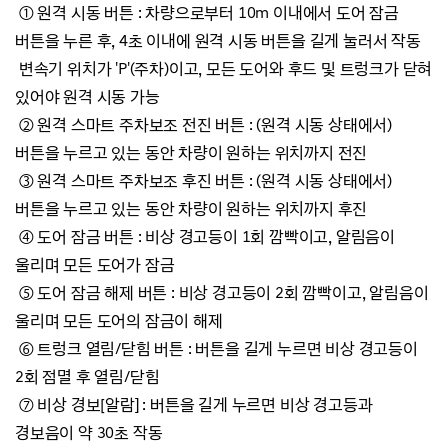
①
원격 시동 버튼 :
차량으로부터 10m 이내에서 도어 잠금
버튼을 누른 후, 4초 이내에 원격 시동 버튼을 길게 눌러서 작동
변속기 위치가 'P'(주차)이고, 모든 도어와 후드 및 트렁크가 닫혀
있어야 원격 시동 가능
②
원격 스마트 주차보조 전진 버튼 :
(원격 시동 상태에서)
버튼을 누르고 있는 동안 차량이 원하는 위치까지
전진
③
원격 스마트 주차보조 후진 버튼 :
(원격 시동 상태에서)
버튼을 누르고 있는 동안 차량이 원하는 위치까지 후진
④
도어 잠금 버튼 : 비상 경고등이 1회 깜빡이고, 알림음이
울리며 모든 도어가 잠금
⑤
도어 잠금 해제 버튼 : 비상 경고등이 2회 깜빡이고, 알림음이
울리며
모든 도어의 잠금이 해제
⑥
트렁크 열림/닫힘 버튼 : 버튼을 길게 누르면 비상 경고등이
2회 점멸 후 열림/닫힘
⑦
비상 경보[알람] : 버튼을 길게 누르면 비상 경고등과
경보음이 약 30초 작동