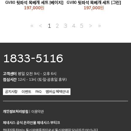
GV80 뒷좌석 목베개 세트 [베이지]
GV80 뒷좌석 목베개 세트 [그린]
197,000
원
197,000
원
≪
＜
1
2
3
4
5
＞
≫
1833-5116
고객센터
평일 오전 9시 - 오후 6시
점심시간
12시 - 13시 (토·일·공휴일 휴무)
공지사항
이벤트
FAQ
멤버십 혜택안내
개인정보처리방침
|
이용약관
제네시스 공식 온라인몰 제네시스 부티크
현대자동차㈜는 통신판매중개자로서 통신판매의 당사자가 아닙니다.