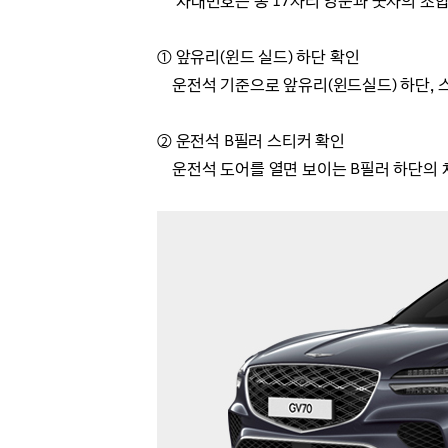
차대번호는 총 17자리 영문과 숫자의 조합으
① 앞유리(윈드 실드) 하단 확인
운전석 기준으로 앞유리(윈드실드) 하단, 스
② 운전석 B필러 스티커 확인
운전석 도어를 열면 보이는 B필러 하단의 