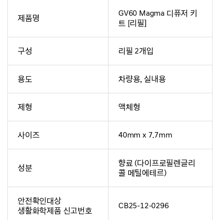
GV60 Magma 디퓨저 키
제품명
트 [리필]
구성
리필 2개입
용도
차량용, 실내용
제형
액체형
사이즈
40mm x 7.7mm
향료 (다이프로필렌글리
성분
콜 메틸에테르)
안전확인대상
CB25-12-0296
생활화학제품 신고번호