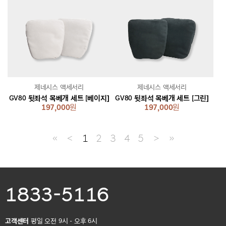
제네시스 액세서리
제네시스 액세서리
GV80 뒷좌석 목베개 세트 [베이지]
GV80 뒷좌석 목베개 세트 [그린]
197,000
원
197,000
원
≪
＜
1
2
3
4
5
＞
≫
1833-5116
고객센터
평일 오전 9시 - 오후 6시