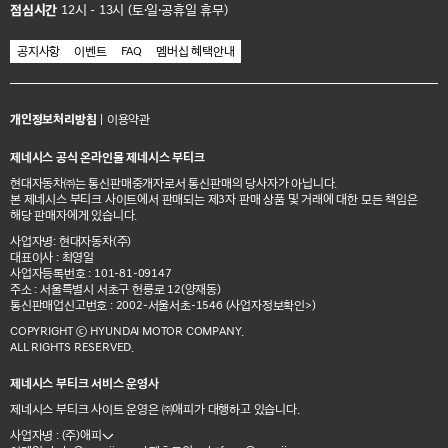
점심시간
12시 - 13시 (토·일·공휴일 휴무)
공지사항
이벤트
FAQ
멤버십 혜택안내
개인정보처리방침
|
이용약관
제네시스 공식 온라인몰 제네시스 부티크
현대자동차㈜는 통신판매중개자로서 통신판매의 당사자가 아닙니다.
본 제네시스 부티크 사이트에서 판매되는 제3자 판매 상품 및 거래에 대한 모든 책임은
해당 판매자에게 있습니다.
사업자명: 현대자동차(주)
대표이사 : 최영일
사업자등록번호 : 101-81-09147
주소 : 서울특별시 서초구 헌릉로 12(양재동)
통신판매업신고번호 : 2002-서울서초-1546
(사업자정보확인>)
COPYRIGHT ⓒ HYUNDAI MOTOR COMPANY.
ALL RIGHTS RESERVED.
제네시스 부티크 서비스 운영사
제네시스 부티크 사이트 운영은 ㈜애피가 대행하고 있습니다.
사업자명 : (주)애피