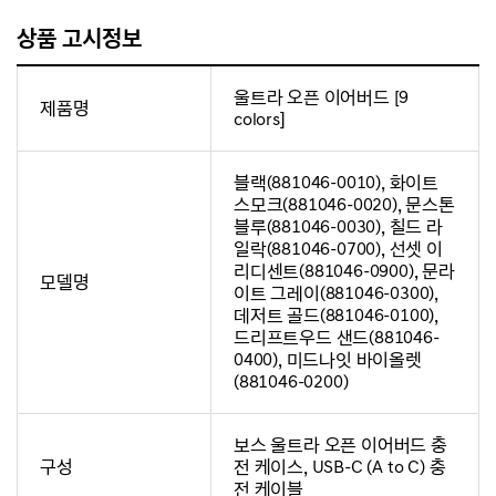
상품 고시정보
울트라 오픈 이어버드 [9
제품명
colors]
블랙(881046-0010), 화이트
스모크(881046-0020), 문스톤
블루(881046-0030), 칠드 라
일락(881046-0700), 선셋 이
리디센트(881046-0900), 문라
모델명
이트 그레이(881046-0300),
데저트 골드(881046-0100),
드리프트우드 샌드(881046-
0400), 미드나잇 바이올렛
(881046-0200)
보스 울트라 오픈 이어버드 충
구성
전 케이스, USB-C (A to C) 충
전 케이블