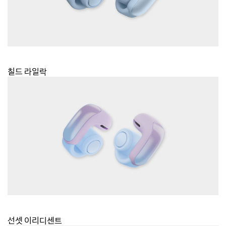
칠드 라일락
선셋 이리디센트