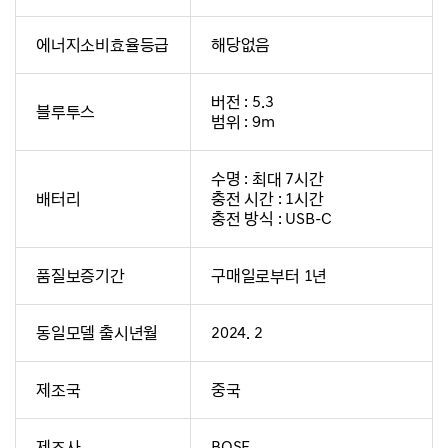
에너지소비효율등급
해당없음
버전 : 5.3
블루투스
범위 : 9m
수명 : 최대 7시간
배터리
충전 시간 : 1시간
충전 방식 : USB-C
품질보증기간
구매일로부터 1년
동일모델 출시년월
2024. 2
제조국
중국
제조사
BOSE