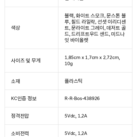
블랙, 화이트 스모크, 문스톤 블
루, 칠드 라일락, 선셋 이리디센
색상
트, 문라이트 그레이, 데저트 골
드, 드리프트우드 샌드, 미드나
잇 바이올렛
1.85cm x 1.7cm x 2.72cm,
사이즈 및 무게
10g
소재
플라스틱
KC인증 정보
R-R-Bos-438926
정격전압
5Vdc, 1.2A
소비전력
5Vdc, 1.2A