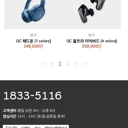
보스
보스
QC 헤드폰 [7 colors]
QC 울트라 이어버드 [4 colors]
349,000
원
359,000
원
≪
＜
1
2
＞
≫
1833-5116
고객센터
평일 오전 9시 - 오후 6시
점심시간
12시 - 13시 (토·일·공휴일 휴무)