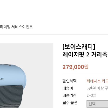
리미엄 서비스
이벤트
[보이스캐디]
레이저핏 2 거리측정기
279,000
원
할인혜택
제네시스 카드
배송비
5만원 이상 
배송기간
2~3일
필수 옵션