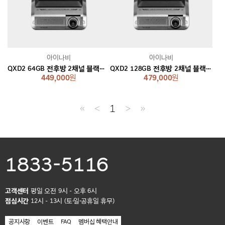
아이나비
아이나비
QXD2 64GB 전후방 2채널 블랙박스
QXD2 128GB 전후방 2채널 블랙박스
449,000
원
479,000
원
≪
＜
1
＞
≫
1833-5116
고객센터
평일 오전 9시 - 오후 6시
점심시간
12시 - 13시 (토·일·공휴일 휴무)
공지사항
이벤트
FAQ
멤버십 혜택안내