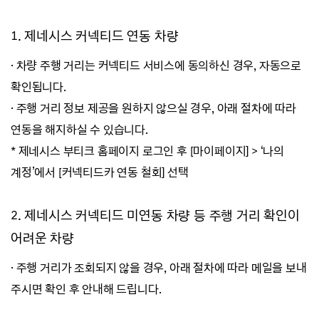
클러치압력판, 브레이크패드,
수동변속기 클러치디스크/
라이닝, 냉각수, 에어컨가스, 퓨즈류,
1. 제네시스 커넥티드 연동 차량
클러치압력판, 브레이크패드,
벌브류, 와이퍼블레이드, 러버/
제외 대상 부품
라이닝, 냉각수, 에어컨가스, 퓨즈류,
부쉬류 등
· 차량 주행 거리는 커넥티드 서비스에 동의하신 경우, 자동으로
벌브류, 와이퍼블레이드, 러버/
확인됩니다.
부쉬류 등
정상적인 차량 관리 항목 : 연료
· 주행 거리 정보 제공을 원하지 않으실 경우, 아래 절차에 따라
계통의 청소, 전차륜정렬(휠
연동을 해지하실 수 있습니다.
트림류 : 휠, 휠커버, 브레이크디스크,
얼라인먼트와 휠 밸런스), 오일
* 제네시스 부티크 홈페이지 로그인 후 [마이페이지] > ‘나의
드럼, 슈, 웨더스트립, 도어몰딩류,
보충과 교환, 냉매 충전, 브레이크
계정’에서 [커넥티드카 연동 철회] 선택
페인트, 판금, 부식, 범퍼,
점검과 조정 등
차체 외장 일체(판넬 포함),
2. 제네시스 커넥티드 미연동 차량 등 주행 거리 확인이
도어아웃사이드핸들, 프론트&
※ 제네시스가 규정한 ‘엔진·미션(엔진 및 동력전달장치 관련)
어려운 차량
리어씨트, 헤드레스트, 프런트&리어
부품’으로 보증 수리를 제공하는 부품(선택한 상품에 따름)
· 주행 거리가 조회되지 않을 경우, 아래 절차에 따라 메일을 보내
씨트트랙, 플로어 카펫, 매트, 유리
주시면 확인 후 안내해 드립니다.
일체, 등속조인트부트(찢어짐&터짐)
등