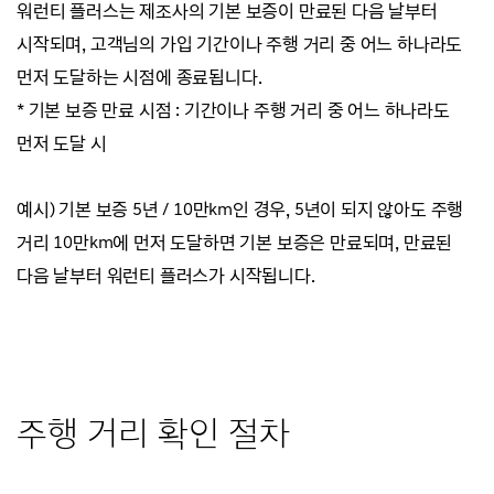
워런티 플러스는 제조사의 기본 보증이 만료된 다음 날부터
고장, 누수,
감각적으로 느끼는 현상, 전기차
시작되며, 고객님의 가입 기간이나 주행 거리 중 어느 하나라도
바람 소리(Wind Noise) 등
전용 부품, 배출 가스 관련 부품 일체
먼저 도달하는 시점에 종료됩니다.
감각적으로 느끼는 현상, 전기차
* 기본 보증 만료 시점 : 기간이나 주행 거리 중 어느 하나라도
전용 부품, 배출 가스 관련 부품 일체
소모성 부품 : 타이밍벨트 세트 일체,
먼저 도달 시
점화플러그(스파크플러그),
소모성 부품 : 타이밍벨트 세트 일체,
고압케이블, 글로우플러그,
예시) 기본 보증 5년 / 10만km인 경우, 5년이 되지 않아도 주행
점화플러그(스파크플러그),
배터리(케이블 포함), 엔진오일,
거리 10만km에 먼저 도달하면 기본 보증은 만료되며, 만료된
고압케이블, 글로우플러그, 배터리
브레이크 오일, 리어액슬오일,
다음 날부터 워런티 플러스가 시작됩니다.
(케이블 포함), 엔진오일, 브레이크
변속기 오일 등 오일류 일체,
오일, 리어액슬오일, 변속기 오일 등
엔진오일필터, 변속기오일필터,
오일류 일체, 엔진오일필터,
제외 대상 부품
연료필터, 에어컨필터(더스트필터)
변속기오일필터, 연료필터,
등 필터류 일체, 에어크리너,
에어컨필터(더스트필터) 등 필터류
주행 거리 확인 절차
에어컨필터(더스트필터), 벨트류,
일체, 에어클리너, 에어컨필터
노즐, 수동변속기 클러치디스크/
(더스트필터), 벨트류, 노즐,