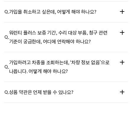
A.
서비스 개시 전, 가입 30일 이내 취소하면 전액 환불받으실 수
Q.
가입을 취소하고 싶은데, 어떻게 해야 하나요?
있습니다.
가입 30일 이후 취소하면 위약금 환불 규정이 적용됩니다.
A.
제네시스 부티크 고객센터로 연락해 주세요.
자세한 환불 규정은 상품 페이지에서 확인해 주세요.
워런티 플러스 보증 기간, 수리 대상 부품, 청구 관련
Q.
* 환불 방식(입금·포인트)에 따라 최종 환불까지 최대 1개월 이상 걸릴
기준이 궁금한데, 어디에 연락해야 하나요?
· 제네시스 부티크 고객센터 1833-5116
수 있습니다.
- 평일 오전 9시 - 오후 6시(점심시간 12시 - 1시)
A.
어슈어런트코리아 고객센터로 연락해 주세요.
가입하려고 차종을 조회하는데, ‘차량 정보 없음’으로
* 제네시스 부티크 고객센터에서는 가입·결제·취소·환불·홈페이지 이용
Q.
나옵니다. 어떻게 해야 하나요?
방법 관련 내용만 안내받으실 수 있습니다.
A.
현대자동차 공식 홈페이지 로그인 후 마이페이지에서 차량이 ‘대표
· 어슈어런트코리아 고객센터 1670-0187
Q.
상품 약관은 언제 받을 수 있나요?
차종’으로 설정되어 있는지 확인해 주세요.
A.
가입 후 최대 2개월 안에 등록된 주소로 우편을 보내드립니다.
주소가 변경된 경우, 반드시 제네시스 부티크 고객센터로 연락해 주소
변경을 요청해 주세요.