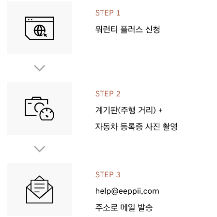
정상적인 차량 관리 항목 : 연료
계통의 청소, 전차륜정렬(휠
얼라인먼트와 휠 밸런스), 오일
보충과 교환, 냉매 충전, 브레이크
점검과 조정 등
※ 제네시스가 규정한 ‘차체 및 일반 부품’으로 보증 수리를
제공하는 부품(선택한 상품에 따름)