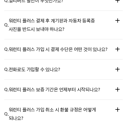
Q.
얼리버드 할인이 무엇인가요?
* 제네시스 부티크 홈페이지 로그인 > [프리미엄 서비스] 탭 > [워런티
플러스] 선택
A.
신차 출고 후 90일 이내 가입 시 결제 금액에서 15% 할인받을 수 있는
워런티 플러스 결제 후 계기판과 자동차 등록증
혜택입니다.
Q.
사진을 반드시 보내야 하나요?
이외에도 ‘일반 부품+엔진·미션 부품’ 옵션 선택 시 10% 할인받을 수
있는 콤비네이션 할인도 있으며, 위 두 할인 혜택은 중복으로
A.
차량에 따라 다릅니다.
적용받으실 수 있습니다.
Q.
워런티 플러스 가입 시 결제 수단은 어떤 것이 있나요?
제네시스 커넥티드 연동 차량은 주행 거리 정보 제공에 동의한 차량이라
사진을 보내실 필요가 없습니다.
A.
포인트나 카드 모두 사용하실 수 있습니다.
커넥티드 미연동 차량 등 주행 거리 확인이 어려운 차량은 상품 페이지
Q.
전화로도 가입할 수 있나요?
· 전액 포인트 결제
‘주행 거리 확인 절차’ 내용에 따라 메일을 보내 주시면 확인 후 안내해
· 전액 카드 결제
드립니다.
A.
아니요. 제네시스 부티크 홈페이지에서만 가입하실 수 있습니다.
· 포인트 + 카드 복합 결제
Q.
워런티 플러스 보증 기간은 언제부터 시작되나요?
A.
기본 보증이 만료된 다음 날부터 시작됩니다.
워런티 플러스 가입 취소 시 환불 규정은 어떻게
* 기본 보증 : 일반 보증 5년 / 10만km, 엔진·미션 보증 5년 / 10만km
Q.
되나요?
기준