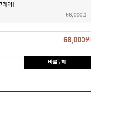
그레이]
68,000
원
68,000
원
바로구매