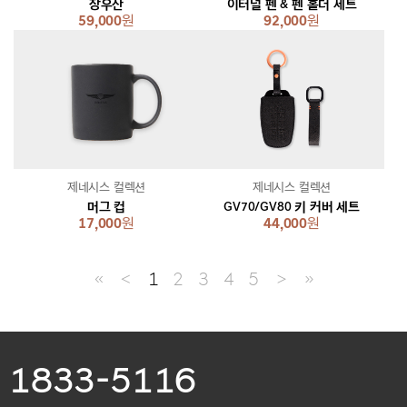
장우산
이터널 펜 & 펜 홀더 세트
59,000
원
92,000
원
제네시스 컬렉션
제네시스 컬렉션
머그 컵
GV70/GV80 키 커버 세트
17,000
원
44,000
원
≪
＜
1
2
3
4
5
＞
≫
1833-5116