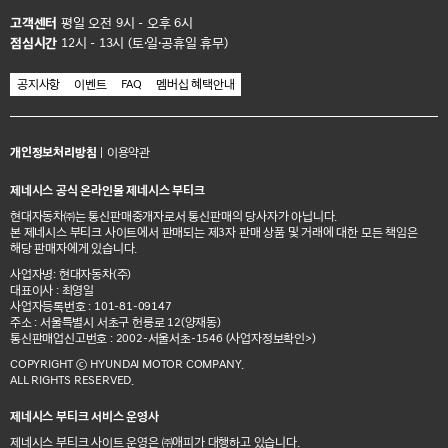
고객센터
평일 오전 9시 - 오후 6시
점심시간
12시 - 13시 (토·일·공휴일 휴무)
공지사항
이벤트
FAQ
멤버십 혜택안내
개인정보처리방침
|
이용약관
제네시스 공식 온라인몰 제네시스 부티크
현대자동차㈜는 통신판매중개자로서 통신판매의 당사자가 아닙니다.
본 제네시스 부티크 사이트에서 판매되는 제3자 판매 상품 및 거래에 대한 모든 책임은
해당 판매자에게 있습니다.
사업자명: 현대자동차(주)
대표이사 : 최영일
사업자등록번호 : 101-81-09147
주소 : 서울특별시 서초구 헌릉로 12(양재동)
통신판매업신고번호 : 2002-서울서초-1546
(사업자정보확인>)
COPYRIGHT ⓒ HYUNDAI MOTOR COMPANY.
ALL RIGHTS RESERVED.
제네시스 부티크 서비스 운영사
제네시스 부티크 사이트 운영은 ㈜애피가 대행하고 있습니다.