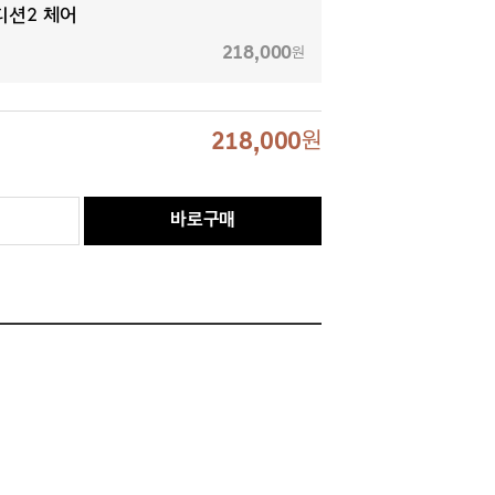
디션2 체어
218,000
원
218,000
원
바로구매