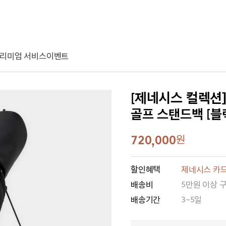
리미엄 서비스
이벤트
[제네시스 컬렉션
골프 스탠드백 [블
720,000
원
할인혜택
제네시스 카드
배송비
5만원 이상 
배송기간
3~5일