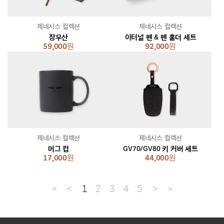
제네시스 컬렉션
제네시스 컬렉션
장우산
이터널 펜 & 펜 홀더 세트
59,000
원
92,000
원
제네시스 컬렉션
제네시스 컬렉션
머그 컵
GV70/GV80 키 커버 세트
17,000
원
44,000
원
≪
＜
1
2
3
4
5
＞
≫