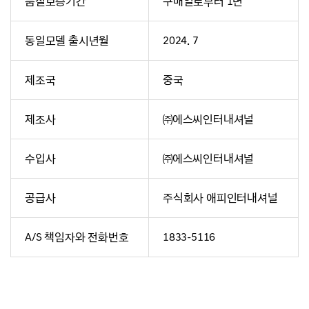
품질보증기간
구매일로부터 1년
동일모델 출시년월
2024. 7
제조국
중국
제조사
㈜에스씨인터내셔널
수입사
㈜에스씨인터내셔널
공급사
주식회사 애피인터내셔널
A/S 책임자와 전화번호
1833-5116