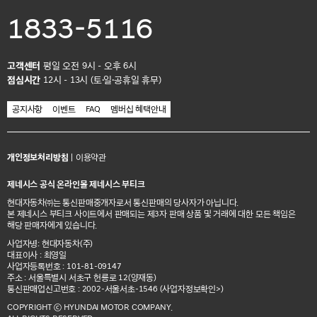
1833-5116
고객센터
평일 오전 9시 - 오후 6시
점심시간
12시 - 13시 (토·일·공휴일 휴무)
공지사항
이벤트
FAQ
멤버십 혜택안내
개인정보처리방침
|
이용약관
제네시스 공식 온라인몰 제네시스 부티크
현대자동차㈜는 통신판매중개자로서 통신판매의 당사자가 아닙니다.
본 제네시스 부티크 사이트에서 판매되는 제3자 판매 상품 및 거래에 대한 모든 책임은
해당 판매자에게 있습니다.
사업자명: 현대자동차(주)
대표이사 : 최영일
사업자등록번호 : 101-81-09147
주소 : 서울특별시 서초구 헌릉로 12(양재동)
통신판매업신고번호 : 2002-서울서초-1546
(사업자정보확인>)
COPYRIGHT ⓒ HYUNDAI MOTOR COMPANY.