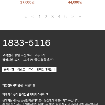
17,000
원
44,000
원
≪
＜
1
2
3
4
5
＞
≫
1833-5116
고객센터
평일 오전 9시 - 오후 6시
점심시간
12시 - 13시 (토·일·공휴일 휴무)
공지사항
이벤트
FAQ
멤버십 혜택안내
개인정보처리방침
|
이용약관
제네시스 공식 온라인몰 제네시스 부티크
현대자동차㈜는 통신판매중개자로서 통신판매의 당사자가 아닙니다.
본 제네시스 부티크 사이트에서 판매되는 제3자 판매 상품 및 거래에 대한 모든 책임은