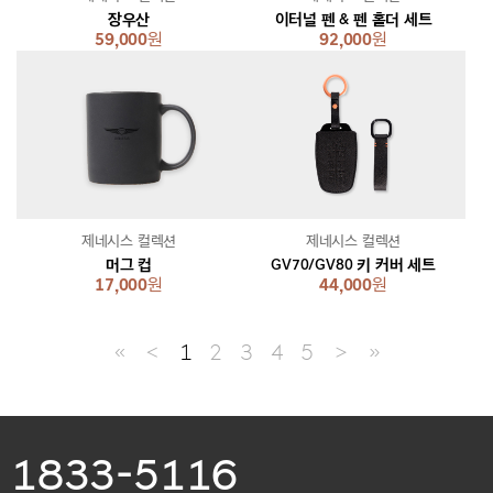
장우산
이터널 펜 & 펜 홀더 세트
59,000
원
92,000
원
제네시스 컬렉션
제네시스 컬렉션
머그 컵
GV70/GV80 키 커버 세트
17,000
원
44,000
원
≪
＜
1
2
3
4
5
＞
≫
1833-5116