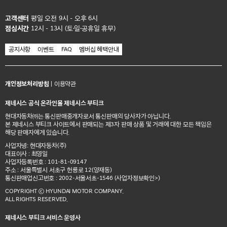
고객센터
평일 오전 9시 - 오후 6시
점심시간
12시 - 13시 (토·일·공휴일 휴무)
공지사항
이벤트
FAQ
멤버십 혜택안내
개인정보처리방침
|
이용약관
제네시스 공식 온라인몰 제네시스 부티크
현대자동차㈜는 통신판매중개자로서 통신판매의 당사자가 아닙니다.
본 제네시스 부티크 사이트에서 판매되는 제3자 판매 상품 및 거래에 대한 모든 책임은
해당 판매자에게 있습니다.
사업자명: 현대자동차(주)
대표이사 : 최영일
사업자등록번호 : 101-81-09147
주소 : 서울특별시 서초구 헌릉로 12(양재동)
통신판매업신고번호 : 2002-서울서초-1546
(사업자정보확인>)
COPYRIGHT ⓒ HYUNDAI MOTOR COMPANY.
ALL RIGHTS RESERVED.
제네시스 부티크 서비스 운영사