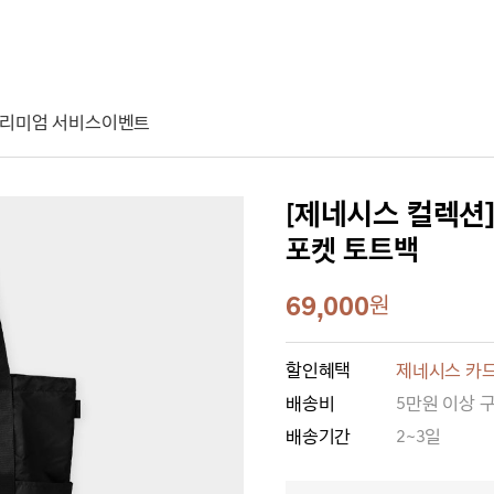
리미엄 서비스
이벤트
[제네시스 컬렉션
포켓 토트백
69,000
원
할인혜택
제네시스 카드
배송비
5만원 이상 
배송기간
2~3일