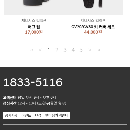
제네시스 컬렉션
제네시스 컬렉션
머그 컵
GV70/GV80 키 커버 세트
17,000
원
44,000
원
≪
＜
1
2
3
4
5
＞
≫
1833-5116
고객센터
평일 오전 9시 - 오후 6시
점심시간
12시 - 13시 (토·일·공휴일 휴무)
공지사항
이벤트
FAQ
멤버십 혜택안내