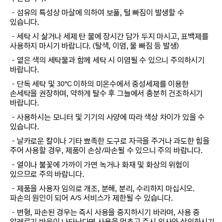
－섬유의 특성상 마찰에 의하여 보풀, 털 빠짐이 발생할 수
있습니다.
－세탁 시 삶거나 세제 탄 물에 장시간 담가 두지 마시고, 표백제를
사용하지 마시기 바랍니다. (탈색, 이염, 물 빠짐 등 발생)
－옅은 색의 세탁물과 함께 세탁 시 이염될 수 있으니 주의하시기
바랍니다.
－단독 세탁 및 30℃ 이하의 미온수에서 중성세제를 이용한
손세탁을 권장하며, 약하게 탈수 후 그늘에서 충분히 건조하시기
바랍니다.
－사용하시는 모니터 및 기기의 사양에 따라 색상 차이가 있을 수
있습니다.
－날카로운 칼이나 기타 뾰족한 도구로 자극을 주거나 과도한 힘을
주어 사용할 경우, 제품이 손상/파손될 수 있으니 주의 바랍니다.
－열이나 불꽃에 가까이 가면 녹거나 화재 및 화상의 위험이
있으므로 주의 바랍니다.
－제품을 사용자 임의로 개조, 분해, 분리, 수리하지 마십시오.
파손의 원인이 되어 A/S 서비스가 제한될 수 있습니다.
－변형, 파손된 경우는 즉시 사용을 중지하시기 바라며, 사용 중
알레르기 반응이 나타난다면 사용을 멈추고 즉시 의사와 상의하시기