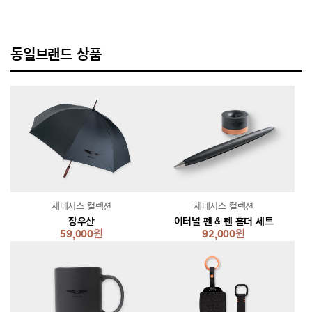
동일브랜드 상품
제네시스 컬렉션
제네시스 컬렉션
장우산
이터널 펜 & 펜 홀더 세트
59,000
원
92,000
원