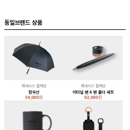
동일브랜드 상품
제네시스 컬렉션
제네시스 컬렉션
장우산
이터널 펜 & 펜 홀더 세트
59,000
원
92,000
원