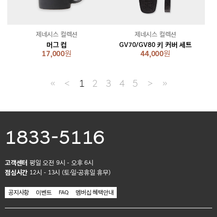
제네시스 컬렉션
제네시스 컬렉션
머그 컵
GV70/GV80 키 커버 세트
17,000
원
44,000
원
≪
＜
1
2
3
4
5
＞
≫
1833-5116
고객센터
평일 오전 9시 - 오후 6시
점심시간
12시 - 13시 (토·일·공휴일 휴무)
공지사항
이벤트
FAQ
멤버십 혜택안내