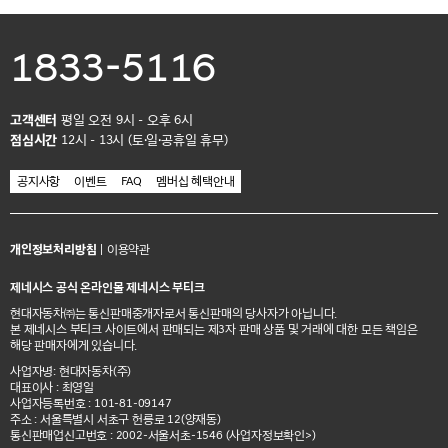
1833-5116
고객센터
평일 오전 9시 - 오후 6시
점심시간
12시 - 13시 (토·일·공휴일 휴무)
공지사항
이벤트
FAQ
멤버십 혜택안내
개인정보처리방침
|
이용약관
제네시스 공식 온라인몰 제네시스 부티크
현대자동차㈜는 통신판매중개자로서 통신판매의 당사자가 아닙니다.
본 제네시스 부티크 사이트에서 판매되는 제3자 판매 상품 및 거래에 대한 모든 책임은
해당 판매자에게 있습니다.
사업자명: 현대자동차(주)
대표이사 : 최영일
사업자등록번호 : 101-81-09147
주소 : 서울특별시 서초구 헌릉로 12(양재동)
통신판매업신고번호 : 2002-서울서초-1546
(사업자정보확인>)