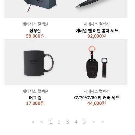
제네시스 컬렉션
제네시스 컬렉션
장우산
이터널 펜 & 펜 홀더 세트
59,000
원
92,000
원
제네시스 컬렉션
제네시스 컬렉션
머그 컵
GV70/GV80 키 커버 세트
17,000
원
44,000
원
≪
＜
1
2
3
4
5
＞
≫