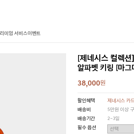
리미엄 서비스
이벤트
[제네시스 컬렉션
알파벳 키링 [마그
38,000
원
할인혜택
제네시스 카드
배송비
5만원 이상 
배송기간
2~3일
필수 옵션