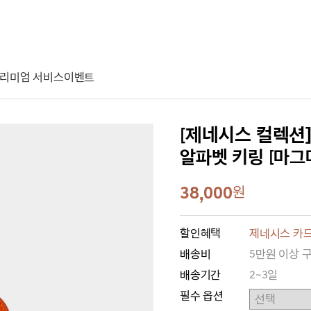
리미엄 서비스
이벤트
[제네시스 컬렉션
알파벳 키링 [마그
38,000
원
할인혜택
제네시스 카드
배송비
5만원 이상 
배송기간
2~3일
필수 옵션