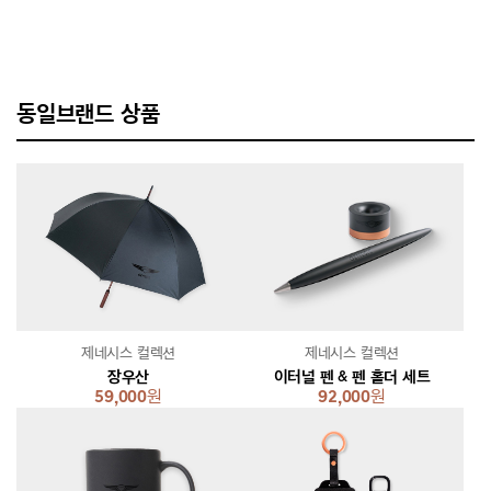
동일브랜드 상품
제네시스 컬렉션
제네시스 컬렉션
장우산
이터널 펜 & 펜 홀더 세트
59,000
원
92,000
원