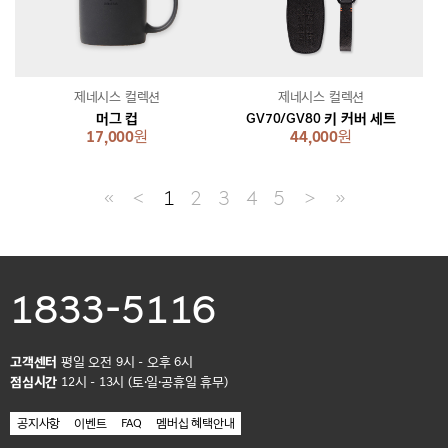
제네시스 컬렉션
제네시스 컬렉션
머그 컵
GV70/GV80 키 커버 세트
17,000
원
44,000
원
≪
＜
1
2
3
4
5
＞
≫
1833-5116
고객센터
평일 오전 9시 - 오후 6시
점심시간
12시 - 13시 (토·일·공휴일 휴무)
공지사항
이벤트
FAQ
멤버십 혜택안내