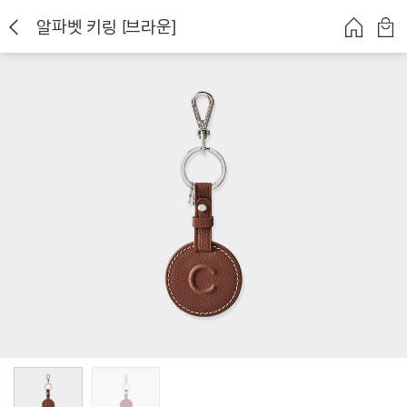
알파벳 키링 [브라운]