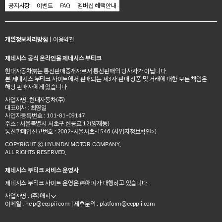
공지사항
이벤트
FAQ
멤버십 혜택안내
개인정보처리방침
|
이용약관
제네시스 공식 온라인몰 제네시스 부티크
현대자동차㈜는 통신판매중개자로서 통신판매의 당사자가 아닙니다.
본 제네시스 부티크 사이트에서 판매되는 제3자 판매 상품 및 거래에 대한 모든 책임은
해당 판매자에게 있습니다.
사업자명: 현대자동차(주)
대표이사 : 최영일
사업자등록번호 : 101-81-09147
주소 : 서울특별시 서초구 헌릉로 12(양재동)
통신판매업신고번호 : 2002-서울서초-1546
(사업자정보확인>)
COPYRIGHT ⓒ HYUNDAI MOTOR COMPANY.
ALL RIGHTS RESERVED.
제네시스 부티크 서비스 운영사
제네시스 부티크 사이트 운영은 ㈜애피가 대행하고 있습니다.
사업자명 : (주)애피
이메일 :
| 제휴문의 :