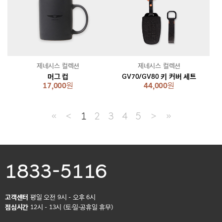
제네시스 컬렉션
제네시스 컬렉션
머그 컵
GV70/GV80 키 커버 세트
17,000
원
44,000
원
≪
＜
1
2
3
4
5
＞
≫
1833-5116
고객센터
평일 오전 9시 - 오후 6시
점심시간
12시 - 13시 (토·일·공휴일 휴무)