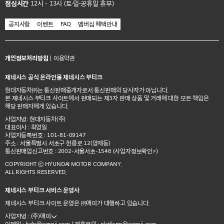
점심시간
12시 - 13시 (토·일·공휴일 휴무)
공지사항
이벤트
FAQ
멤버십 혜택안내
개인정보처리방침
|
이용약관
제네시스 공식 온라인몰 제네시스 부티크
현대자동차㈜는 통신판매중개자로서 통신판매의 당사자가 아닙니다.
본 제네시스 부티크 사이트에서 판매되는 제3자 판매 상품 및 거래에 대한 모든 책임은
해당 판매자에게 있습니다.
사업자명: 현대자동차(주)
대표이사 : 최영일
사업자등록번호 : 101-81-09147
주소 : 서울특별시 서초구 헌릉로 12(양재동)
통신판매업신고번호 : 2002-서울서초-1546
(사업자정보확인>)
COPYRIGHT ⓒ HYUNDAI MOTOR COMPANY.
ALL RIGHTS RESERVED.
제네시스 부티크 서비스 운영사
제네시스 부티크 사이트 운영은 ㈜애피가 대행하고 있습니다.
사업자명 : (주)애피