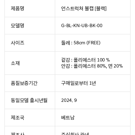
제품명
언스트럭쳐 볼캡 [블랙]
모델명
G-BL-KN-UB-BK-00
사이즈
둘레 : 58cm (FREE)
겉감 : 폴리에스터 100 %
소재
안감 : 폴리에스터 80%, 면 20%
품질보증기간
구매일로부터 1년
동일모델 출시년월
2024. 9
제조국
베트남
제조사
주식회사 카네