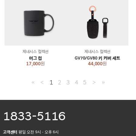
제네시스 컬렉션
제네시스 컬렉션
머그 컵
GV70/GV80 키 커버 세트
17,000
원
44,000
원
≪
＜
1
2
3
4
5
＞
≫
1833-5116
고객센터
평일 오전 9시 - 오후 6시