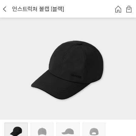
언스트럭쳐 볼캡 [블랙]