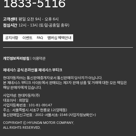
1833-5116
고객센터
평일 오전 9시 - 오후 6시
점심시간
12시 - 13시 (토·일·공휴일 휴무)
공지사항
이벤트
FAQ
멤버십 혜택안내
개인정보처리방침
|
이용약관
제네시스 공식 온라인몰 제네시스 부티크
현대자동차㈜는 통신판매중개자로서 통신판매의 당사자가 아닙니다.
본 제네시스 부티크 사이트에서 판매되는 제3자 판매 상품 및 거래에 대한 모든 책임은
해당 판매자에게 있습니다.
사업자명: 현대자동차(주)
대표이사 : 최영일
사업자등록번호 : 101-81-09147
주소 : 서울특별시 서초구 헌릉로 12(양재동)
통신판매업신고번호 : 2002-서울서초-1546
(사업자정보확인>)
COPYRIGHT ⓒ HYUNDAI MOTOR COMPANY.
ALL RIGHTS RESERVED.