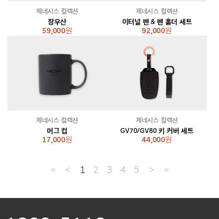
제네시스 컬렉션
제네시스 컬렉션
장우산
이터널 펜 & 펜 홀더 세트
59,000
원
92,000
원
제네시스 컬렉션
제네시스 컬렉션
머그 컵
GV70/GV80 키 커버 세트
17,000
원
44,000
원
≪
＜
1
2
3
4
5
＞
≫