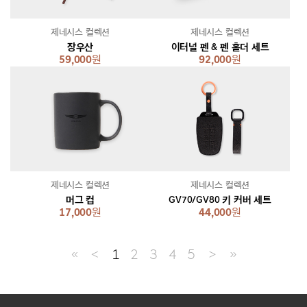
제네시스 컬렉션
제네시스 컬렉션
장우산
이터널 펜 & 펜 홀더 세트
59,000
원
92,000
원
제네시스 컬렉션
제네시스 컬렉션
머그 컵
GV70/GV80 키 커버 세트
17,000
원
44,000
원
≪
＜
1
2
3
4
5
＞
≫