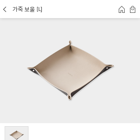
가죽 보울 [L]