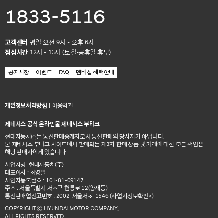
1833-5116
고객센터
평일 오전 9시 - 오후 6시
점심시간
12시 - 13시 (토·일·공휴일 휴무)
공지사항
이벤트
FAQ
멤버십 혜택안내
개인정보처리방침
|
이용약관
제네시스 공식 온라인몰 제네시스 부티크
현대자동차㈜는 통신판매중개자로서 통신판매의 당사자가 아닙니다.
본 제네시스 부티크 사이트에서 판매되는 제3자 판매 상품 및 거래에 대한 모든 책임은
해당 판매자에게 있습니다.
사업자명: 현대자동차(주)
대표이사 : 최영일
사업자등록번호 : 101-81-09147
주소 : 서울특별시 서초구 헌릉로 12(양재동)
통신판매업신고번호 : 2002-서울서초-1546
(사업자정보확인>)
COPYRIGHT ⓒ HYUNDAI MOTOR COMPANY.
ALL RIGHTS RESERVED.