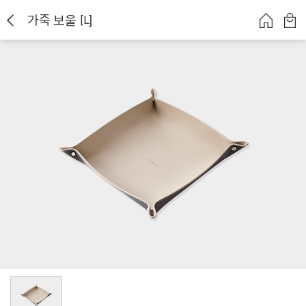
가죽 보울 [L]