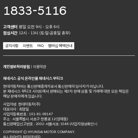
1833-5116
고객센터
평일 오전 9시 - 오후 6시
점심시간
12시 - 13시 (토·일·공휴일 휴무)
공지사항
이벤트
FAQ
멤버십 혜택안내
개인정보처리방침
|
이용약관
제네시스 공식 온라인몰 제네시스 부티크
현대자동차㈜는 통신판매중개자로서 통신판매의 당사자가 아닙니다.
본 제네시스 부티크 사이트에서 판매되는 제3자 판매 상품 및 거래에 대한 모든 책임은
해당 판매자에게 있습니다.
사업자명: 현대자동차(주)
대표이사 : 최영일
사업자등록번호 : 101-81-09147
주소 : 서울특별시 서초구 헌릉로 12(양재동)
통신판매업신고번호 : 2002-서울서초-1546
(사업자정보확인>)
COPYRIGHT ⓒ HYUNDAI MOTOR COMPANY.
ALL RIGHTS RESERVED.