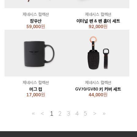
제네시스 컬렉션
제네시스 컬렉션
장우산
이터널 펜 & 펜 홀더 세트
59,000
원
92,000
원
제네시스 컬렉션
제네시스 컬렉션
머그 컵
GV70/GV80 키 커버 세트
17,000
원
44,000
원
≪
＜
1
2
3
4
5
＞
≫