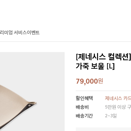
리미엄 서비스
이벤트
[제네시스 컬렉션
가죽 보울 [L]
79,000
원
할인혜택
제네시스 카드
배송비
5만원 이상 
배송기간
2~3일