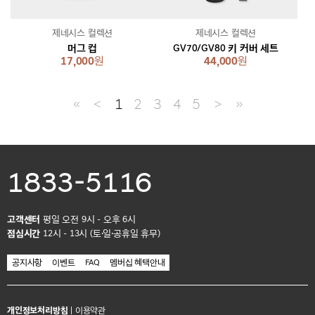
제네시스 컬렉션
제네시스 컬렉션
머그 컵
GV70/GV80 키 커버 세트
17,000
원
44,000
원
≪
＜
1
2
3
4
5
＞
≫
1833-5116
고객센터
평일 오전 9시 - 오후 6시
점심시간
12시 - 13시 (토·일·공휴일 휴무)
공지사항
이벤트
FAQ
멤버십 혜택안내
개인정보처리방침
|
이용약관