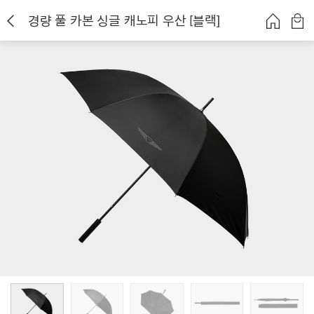
경량 풀 카본 싱글 캐노피 우산 [블랙]