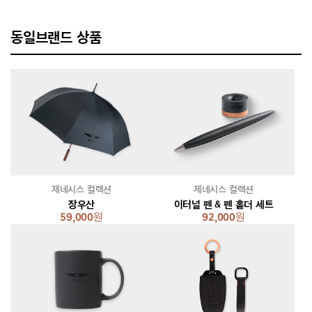
동일브랜드 상품
제네시스 컬렉션
제네시스 컬렉션
장우산
이터널 펜 & 펜 홀더 세트
59,000
원
92,000
원