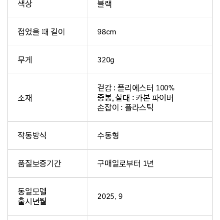
색상
블랙
접었을 때 길이
98cm
무게
320g
겉감 : 폴리에스터 100%
소재
중봉, 살대 : 카본 파이버
손잡이 : 플라스틱
작동방식
수동형
품질보증기간
구매일로부터 1년
동일모델
2025. 9
출시년월