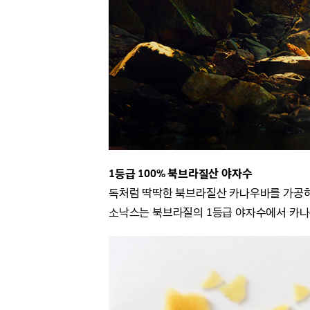
1등급 100% 북브라질산 야자수
독처럼 딱딱한 북브라질산 카나우바를 가공하여
소낙스는 북브라질의 1등급 야자수에서 카나