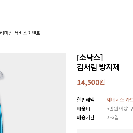
리미엄 서비스
이벤트
[소낙스]
김서림 방지제
14,500
원
할인혜택
제네시스 카드
배송비
5만원 이상 
배송기간
2~3일