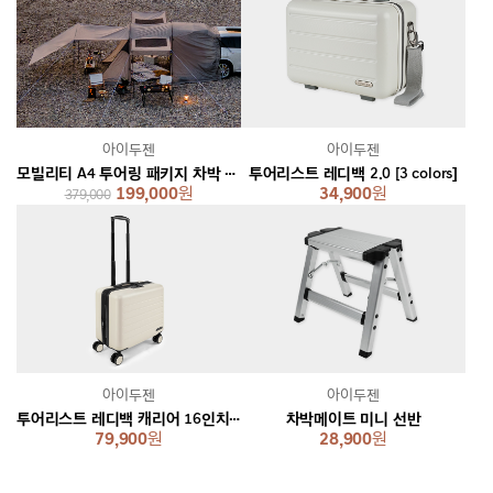
아이두젠
아이두젠
모빌리티 A4 투어링 패키지 차박 텐트 쉘터
투어리스트 레디백 2.0 [3 colors]
199,000
원
34,900
원
379,000
아이두젠
아이두젠
투어리스트 레디백 캐리어 16인치 [2 colors]
차박메이트 미니 선반
79,900
원
28,900
원