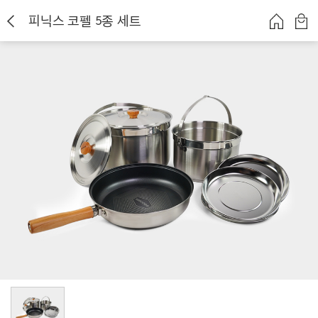
피닉스 코펠 5종 세트