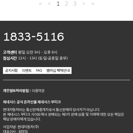
≪
＜
1
2
3
＞
≫
1833-5116
고객센터
평일 오전 9시 - 오후 6시
점심시간
12시 - 13시 (토·일·공휴일 휴무)
공지사항
이벤트
FAQ
멤버십 혜택안내
개인정보처리방침
|
이용약관
제네시스 공식 온라인몰 제네시스 부티크
현대자동차㈜는 통신판매중개자로서 통신판매의 당사자가 아닙니다.
본 제네시스 부티크 사이트에서 판매되는 제3자 판매 상품 및 거래에 대한 모든 책임은
해당 판매자에게 있습니다.
사업자명: 현대자동차(주)
대표이사 : 최영일