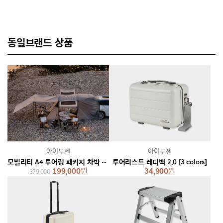
동일브랜드 상품
아이두젠
아이두젠
모빌리티 A4 투어링 패키지 차박 텐트 쉘터
투어리스트 레디백 2.0 [3 colors]
199,000
원
34,900
원
379,000