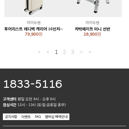
아이두젠
아이두젠
투어리스트 레디백 캐리어 16인치 [2 colors]
차박메이트 미니 선반
79,900
원
28,900
원
≪
＜
1
2
3
＞
≫
1833-5116
고객센터
평일 오전 9시 - 오후 6시
점심시간
12시 - 13시 (토·일·공휴일 휴무)
공지사항
이벤트
FAQ
멤버십 혜택안내