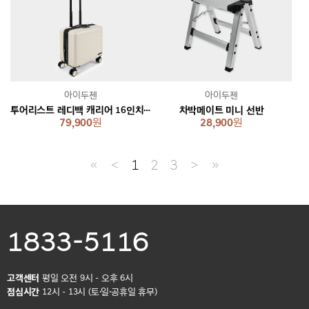
아이두젠
아이두젠
투어리스트 레디백 캐리어 16인치 [2 colors]
차박메이트 미니 선반
79,900
원
28,900
원
≪
＜
1
2
3
＞
≫
1833-5116
고객센터
평일 오전 9시 - 오후 6시
점심시간
12시 - 13시 (토·일·공휴일 휴무)