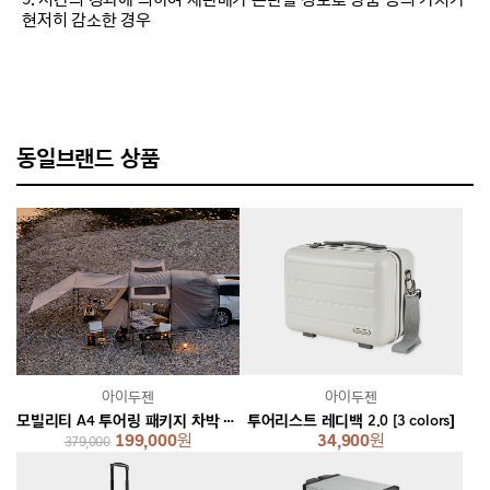
현저히 감소한 경우
동일브랜드 상품
아이두젠
아이두젠
모빌리티 A4 투어링 패키지 차박 텐트 쉘터
투어리스트 레디백 2.0 [3 colors]
199,000
원
34,900
원
379,000