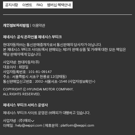
공지사항
이벤트
FAQ
멤버십 혜택안내
개인정보처리방침
|
이용약관
제네시스 공식 온라인몰 제네시스 부티크
현대자동차㈜는 통신판매중개자로서 통신판매의 당사자가 아닙니다.
본 제네시스 부티크 사이트에서 판매되는 제3자 판매 상품 및 거래에 대한 모든 책임은
해당 판매자에게 있습니다.
사업자명: 현대자동차(주)
대표이사 : 최영일
사업자등록번호 : 101-81-09147
주소 : 서울특별시 서초구 헌릉로 12(양재동)
통신판매업신고번호 : 2002-서울서초-1546
(사업자정보확인>)
COPYRIGHT ⓒ HYUNDAI MOTOR COMPANY.
ALL RIGHTS RESERVED.
제네시스 부티크 서비스 운영사
제네시스 부티크 사이트 운영은 ㈜애피가 대행하고 있습니다.
사업자명 : (주)애피
이메일 :
| 제휴문의 :