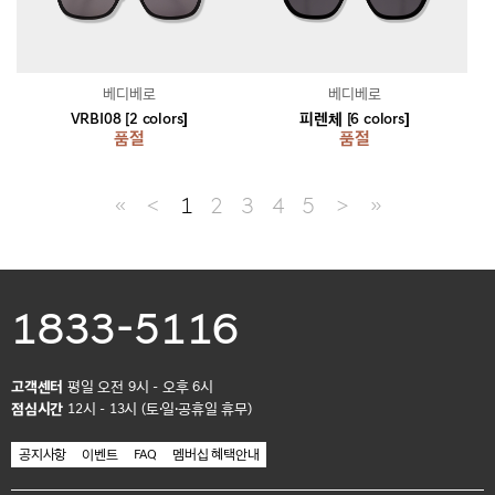
베디베로
베디베로
VRBI08 [2 colors]
피렌체 [6 colors]
품절
품절
≪
＜
1
2
3
4
5
＞
≫
1833-5116
고객센터
평일 오전 9시 - 오후 6시
점심시간
12시 - 13시 (토·일·공휴일 휴무)
공지사항
이벤트
FAQ
멤버십 혜택안내