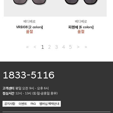
베디베로
베디베로
VRBI08 [2 colors]
피렌체 [6 colors]
품절
품절
≪
＜
1
2
3
4
5
＞
≫
1833-5116
고객센터
평일 오전 9시 - 오후 6시
점심시간
12시 - 13시 (토·일·공휴일 휴무)
공지사항
이벤트
FAQ
멤버십 혜택안내