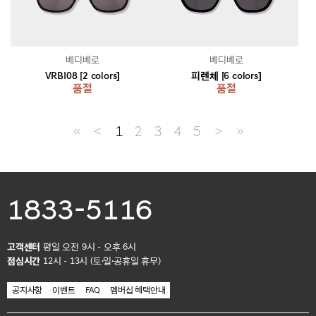
베디베로
베디베로
VRBI08 [2 colors]
피렌체 [6 colors]
품절
품절
≪
＜
1
2
3
4
5
＞
≫
1833-5116
고객센터
평일 오전 9시 - 오후 6시
점심시간
12시 - 13시 (토·일·공휴일 휴무)
공지사항
이벤트
FAQ
멤버십 혜택안내