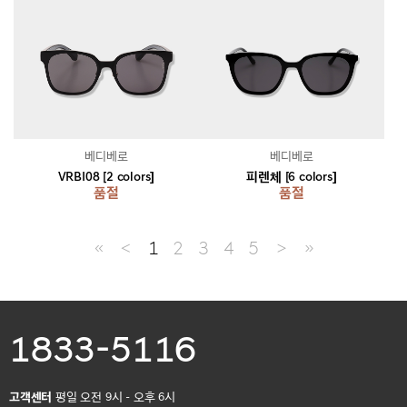
베디베로
베디베로
VRBI08 [2 colors]
피렌체 [6 colors]
품절
품절
≪
＜
1
2
3
4
5
＞
≫
1833-5116
고객센터
평일 오전 9시 - 오후 6시