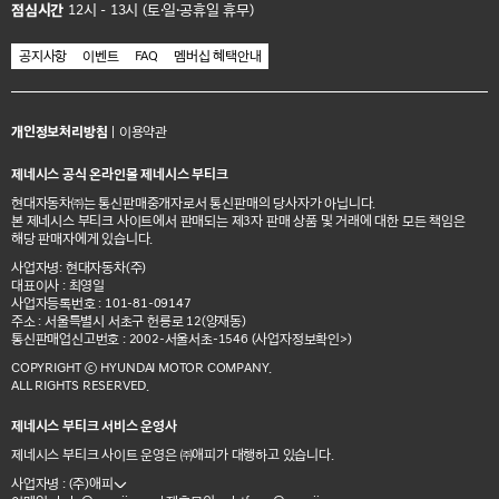
점심시간
12시 - 13시 (토·일·공휴일 휴무)
공지사항
이벤트
FAQ
멤버십 혜택안내
개인정보처리방침
|
이용약관
제네시스 공식 온라인몰 제네시스 부티크
현대자동차㈜는 통신판매중개자로서 통신판매의 당사자가 아닙니다.
본 제네시스 부티크 사이트에서 판매되는 제3자 판매 상품 및 거래에 대한 모든 책임은
해당 판매자에게 있습니다.
사업자명: 현대자동차(주)
대표이사 : 최영일
사업자등록번호 : 101-81-09147
주소 : 서울특별시 서초구 헌릉로 12(양재동)
통신판매업신고번호 : 2002-서울서초-1546
(사업자정보확인>)
COPYRIGHT ⓒ HYUNDAI MOTOR COMPANY.
ALL RIGHTS RESERVED.
제네시스 부티크 서비스 운영사
제네시스 부티크 사이트 운영은 ㈜애피가 대행하고 있습니다.
사업자명 : (주)애피