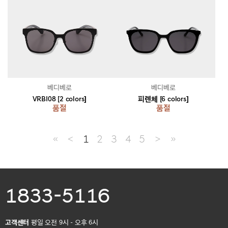
베디베로
베디베로
VRBI08 [2 colors]
피렌체 [6 colors]
품절
품절
≪
＜
1
2
3
4
5
＞
≫
1833-5116
고객센터
평일 오전 9시 - 오후 6시