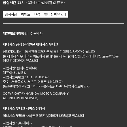
점심시간
12시 - 13시 (토·일·공휴일 휴무)
공지사항
이벤트
FAQ
멤버십 혜택안내
개인정보처리방침
|
이용약관
제네시스 공식 온라인몰 제네시스 부티크
현대자동차㈜는 통신판매중개자로서 통신판매의 당사자가 아닙니다.
본 제네시스 부티크 사이트에서 판매되는 제3자 판매 상품 및 거래에 대한 모든 책임은
해당 판매자에게 있습니다.
사업자명: 현대자동차(주)
대표이사 : 최영일
사업자등록번호 : 101-81-09147
주소 : 서울특별시 서초구 헌릉로 12(양재동)
통신판매업신고번호 : 2002-서울서초-1546
(사업자정보확인>)
COPYRIGHT ⓒ HYUNDAI MOTOR COMPANY.
ALL RIGHTS RESERVED.
제네시스 부티크 서비스 운영사
제네시스 부티크 사이트 운영은 ㈜애피가 대행하고 있습니다.
사업자명 : (주)애피