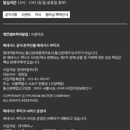
점심시간
12시 - 13시 (토·일·공휴일 휴무)
공지사항
이벤트
FAQ
멤버십 혜택안내
개인정보처리방침
|
이용약관
제네시스 공식 온라인몰 제네시스 부티크
현대자동차㈜는 통신판매중개자로서 통신판매의 당사자가 아닙니다.
본 제네시스 부티크 사이트에서 판매되는 제3자 판매 상품 및 거래에 대한 모든 책임은
해당 판매자에게 있습니다.
사업자명: 현대자동차(주)
대표이사 : 최영일
사업자등록번호 : 101-81-09147
주소 : 서울특별시 서초구 헌릉로 12(양재동)
통신판매업신고번호 : 2002-서울서초-1546
(사업자정보확인>)
COPYRIGHT ⓒ HYUNDAI MOTOR COMPANY.
ALL RIGHTS RESERVED.
제네시스 부티크 서비스 운영사
제네시스 부티크 사이트 운영은 ㈜애피가 대행하고 있습니다.
사업자명 : (주)애피