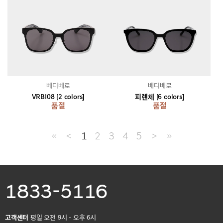
베디베로
베디베로
VRBI08 [2 colors]
피렌체 [6 colors]
품절
품절
≪
＜
1
2
3
4
5
＞
≫
1833-5116
고객센터
평일 오전 9시 - 오후 6시