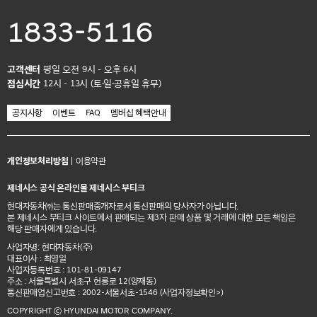
1833-5116
고객센터
평일 오전 9시 - 오후 6시
점심시간
12시 - 13시 (토·일·공휴일 휴무)
공지사항
이벤트
FAQ
멤버십 혜택안내
개인정보처리방침
|
이용약관
제네시스 공식 온라인몰 제네시스 부티크
현대자동차㈜는 통신판매중개자로서 통신판매의 당사자가 아닙니다.
본 제네시스 부티크 사이트에서 판매되는 제3자 판매 상품 및 거래에 대한 모든 책임은
해당 판매자에게 있습니다.
사업자명: 현대자동차(주)
대표이사 : 최영일
사업자등록번호 : 101-81-09147
주소 : 서울특별시 서초구 헌릉로 12(양재동)
통신판매업신고번호 : 2002-서울서초-1546
(사업자정보확인>)
COPYRIGHT ⓒ HYUNDAI MOTOR COMPANY.