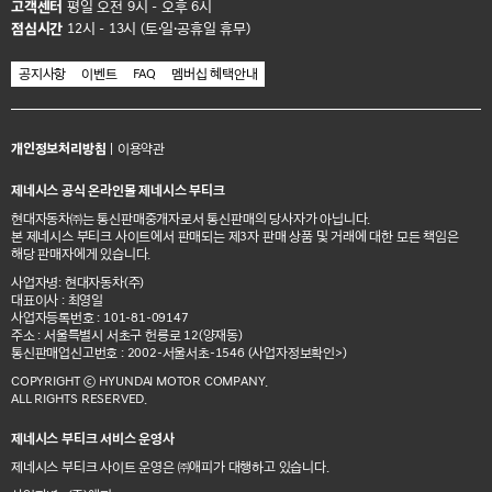
고객센터
평일 오전 9시 - 오후 6시
점심시간
12시 - 13시 (토·일·공휴일 휴무)
공지사항
이벤트
FAQ
멤버십 혜택안내
개인정보처리방침
|
이용약관
제네시스 공식 온라인몰 제네시스 부티크
현대자동차㈜는 통신판매중개자로서 통신판매의 당사자가 아닙니다.
본 제네시스 부티크 사이트에서 판매되는 제3자 판매 상품 및 거래에 대한 모든 책임은
해당 판매자에게 있습니다.
사업자명: 현대자동차(주)
대표이사 : 최영일
사업자등록번호 : 101-81-09147
주소 : 서울특별시 서초구 헌릉로 12(양재동)
통신판매업신고번호 : 2002-서울서초-1546
(사업자정보확인>)
COPYRIGHT ⓒ HYUNDAI MOTOR COMPANY.
ALL RIGHTS RESERVED.
제네시스 부티크 서비스 운영사
제네시스 부티크 사이트 운영은 ㈜애피가 대행하고 있습니다.