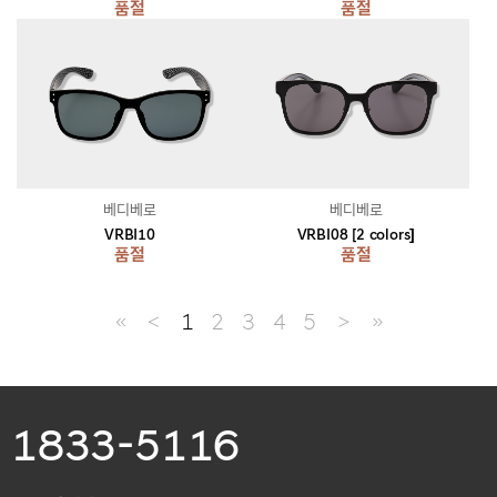
품절
품절
베디베로
베디베로
VRBI10
VRBI08 [2 colors]
품절
품절
≪
＜
1
2
3
4
5
＞
≫
1833-5116