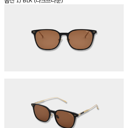
옵션 1) BLK (다크브라운)