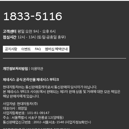
1833-5116
고객센터
평일 오전 9시 - 오후 6시
점심시간
12시 - 13시 (토·일·공휴일 휴무)
공지사항
이벤트
FAQ
멤버십 혜택안내
개인정보처리방침
|
이용약관
제네시스 공식 온라인몰 제네시스 부티크
현대자동차㈜는 통신판매중개자로서 통신판매의 당사자가 아닙니다.
본 제네시스 부티크 사이트에서 판매되는 제3자 판매 상품 및 거래에 대한 모든 책임은
해당 판매자에게 있습니다.
사업자명: 현대자동차(주)
대표이사 : 최영일
사업자등록번호 : 101-81-09147
주소 : 서울특별시 서초구 헌릉로 12(양재동)
통신판매업신고번호 : 2002-서울서초-1546
(사업자정보확인>)