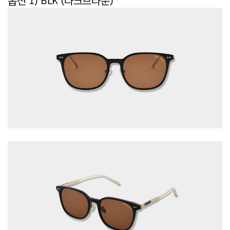
옵션 1) BLK (다크브라운)