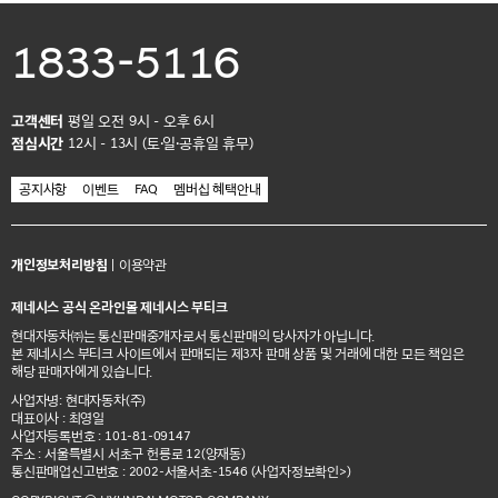
1833-5116
고객센터
평일 오전 9시 - 오후 6시
점심시간
12시 - 13시 (토·일·공휴일 휴무)
공지사항
이벤트
FAQ
멤버십 혜택안내
개인정보처리방침
|
이용약관
제네시스 공식 온라인몰 제네시스 부티크
현대자동차㈜는 통신판매중개자로서 통신판매의 당사자가 아닙니다.
본 제네시스 부티크 사이트에서 판매되는 제3자 판매 상품 및 거래에 대한 모든 책임은
해당 판매자에게 있습니다.
사업자명: 현대자동차(주)
대표이사 : 최영일
사업자등록번호 : 101-81-09147
주소 : 서울특별시 서초구 헌릉로 12(양재동)
통신판매업신고번호 : 2002-서울서초-1546
(사업자정보확인>)