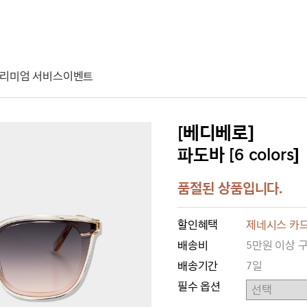
리미엄 서비스
이벤트
[베디베로]
파도바 [6 colors]
품절된 상품입니다.
할인혜택
제네시스 카드
배송비
5만원 이상 
배송기간
7일
필수 옵션