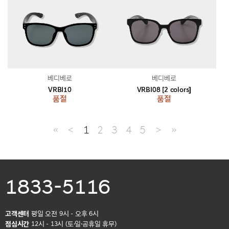
베디베로
베디베로
VRBI10
VRBI08 [2 colors]
품절
품절
≪
＜
1
2
3
4
5
＞
≫
1833-5116
고객센터
평일 오전 9시 - 오후 6시
점심시간
12시 - 13시 (토·일·공휴일 휴무)