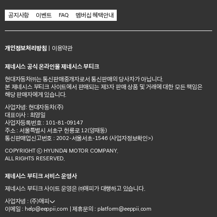
공지사항
이벤트
FAQ
멤버십 혜택안내
개인정보처리방침
|
이용약관
제네시스 공식 온라인몰 제네시스 부티크
현대자동차㈜는 통신판매중개자로서 통신판매의 당사자가 아닙니다.
본 제네시스 부티크 사이트에서 판매되는 제3자 판매 상품 및 거래에 대한 모든 책임은
해당 판매자에게 있습니다.
사업자명: 현대자동차(주)
대표이사 : 최영일
사업자등록번호 : 101-81-09147
주소 : 서울특별시 서초구 헌릉로 12(양재동)
통신판매업신고번호 : 2002-서울서초-1546
(사업자정보확인>)
COPYRIGHT ⓒ HYUNDAI MOTOR COMPANY.
ALL RIGHTS RESERVED.
제네시스 부티크 서비스 운영사
제네시스 부티크 사이트 운영은 ㈜애피가 대행하고 있습니다.
사업자명 : (주)애피
이메일 :
| 제휴문의 :