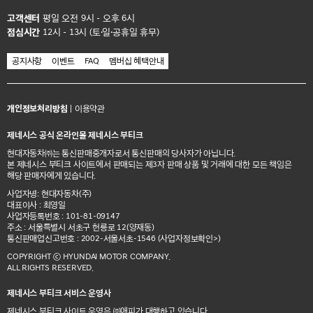
고객센터
평일 오전 9시 - 오후 6시
점심시간
12시 - 13시 (토·일·공휴일 휴무)
공지사항
이벤트
FAQ
멤버십 혜택안내
개인정보처리방침
|
이용약관
제네시스 공식 온라인몰 제네시스 부티크
현대자동차㈜는 통신판매중개자로서 통신판매의 당사자가 아닙니다.
본 제네시스 부티크 사이트에서 판매되는 제3자 판매 상품 및 거래에 대한 모든 책임은
해당 판매자에게 있습니다.
사업자명: 현대자동차(주)
대표이사 : 최영일
사업자등록번호 : 101-81-09147
주소 : 서울특별시 서초구 헌릉로 12(양재동)
통신판매업신고번호 : 2002-서울서초-1546
(사업자정보확인>)
COPYRIGHT ⓒ HYUNDAI MOTOR COMPANY.
ALL RIGHTS RESERVED.
제네시스 부티크 서비스 운영사
제네시스 부티크 사이트 운영은 ㈜애피가 대행하고 있습니다.