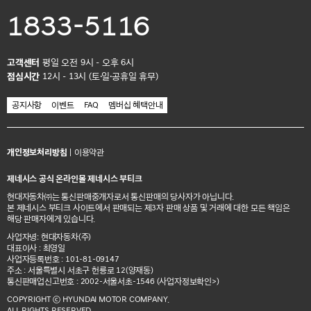
1833-5116
고객센터
평일 오전 9시 - 오후 6시
점심시간
12시 - 13시 (토·일·공휴일 휴무)
공지사항
이벤트
FAQ
멤버십 혜택안내
개인정보처리방침
|
이용약관
제네시스 공식 온라인몰 제네시스 부티크
현대자동차㈜는 통신판매중개자로서 통신판매의 당사자가 아닙니다.
본 제네시스 부티크 사이트에서 판매되는 제3자 판매 상품 및 거래에 대한 모든 책임은
해당 판매자에게 있습니다.
사업자명: 현대자동차(주)
대표이사 : 최영일
사업자등록번호 : 101-81-09147
주소 : 서울특별시 서초구 헌릉로 12(양재동)
통신판매업신고번호 : 2002-서울서초-1546
(사업자정보확인>)
COPYRIGHT ⓒ HYUNDAI MOTOR COMPANY.
ALL RIGHTS RESERVED.